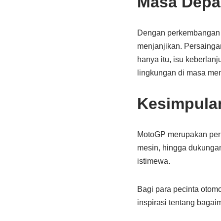
Masa Depa
Dengan perkembangan te
menjanjikan. Persaingan
hanya itu, isu keberla
lingkungan di masa me
Kesimpula
MotoGP merupakan perpad
mesin, hingga dukungan
istimewa.
Bagi para pecinta otom
inspirasi tentang bagai