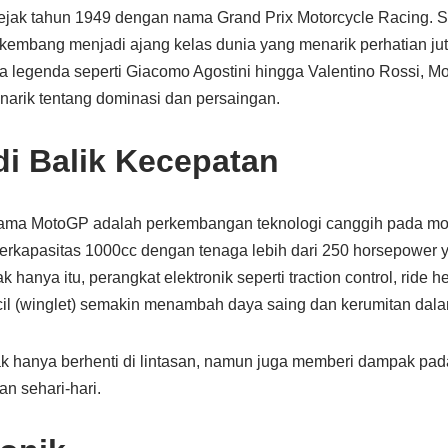
ejak tahun 1949 dengan nama Grand Prix Motorcycle Racing. Se
rkembang menjadi ajang kelas dunia yang menarik perhatian ju
ra legenda seperti Giacomo Agostini hingga Valentino Rossi, M
arik tentang dominasi dan persaingan.
di Balik Kecepatan
utama MotoGP adalah perkembangan teknologi canggih pada moto
erkapasitas 1000cc dengan tenaga lebih dari 250 horsepower
 hanya itu, perangkat elektronik seperti traction control, ride h
il (winglet) semakin menambah daya saing dan kerumitan dala
tidak hanya berhenti di lintasan, namun juga memberi dampak p
n sehari-hari.