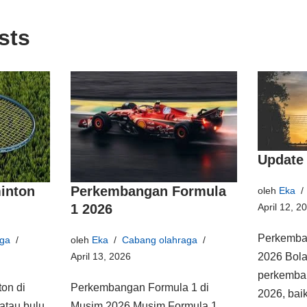
sts
Update 
inton
Perkembangan Formula
oleh
Eka
1 2026
April 12, 2
Perkemban
ga
oleh
Eka
Cabang olahraga
April 13, 2026
2026 Bola
perkemban
on di
Perkembangan Formula 1 di
2026, baik
atau bulu
Musim 2026 Musim Formula 1