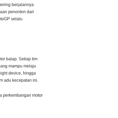
iring berjalannya
taan penonton dari
otoGP selalu
r balap. Setiap tim
 yang mampu melaju
eight device, hingga
m adu kecepatan ini.
ada perkembangan motor