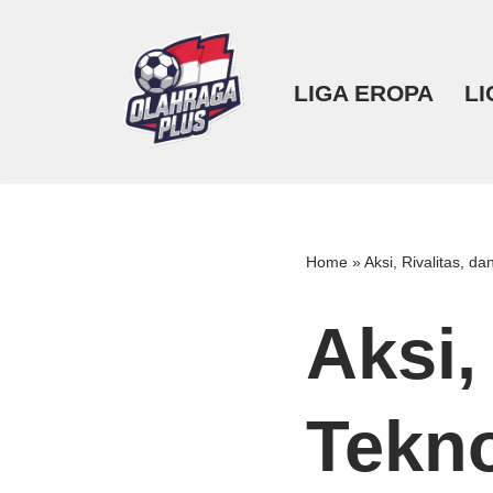
Lompat
LIGA EROPA
LI
ke
konten
Home
»
Aksi, Rivalitas, 
Aksi,
Tekn