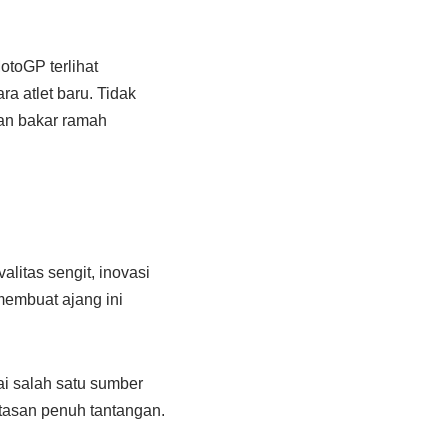
toGP terlihat
a atlet baru. Tidak
han bakar ramah
litas sengit, inovasi
membuat ajang ini
i salah satu sumber
ntasan penuh tantangan.