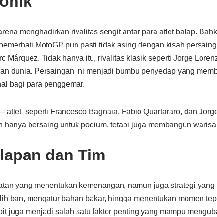
konik
rena menghadirkan rivalitas sengit antar para atlet balap. Bah
emerhati MotoGP pun pasti tidak asing dengan kisah persaing
c Márquez. Tidak hanya itu, rivalitas klasik seperti Jorge Lore
tian dunia. Persaingan ini menjadi bumbu penyedap yang memb
nal bagi para penggemar.
 – atlet seperti Francesco Bagnaia, Fabio Quartararo, dan Jorg
n hanya bersaing untuk podium, tetapi juga membangun warisa
alapan dan Tim
patan yang menentukan kemenangan, namun juga strategi yang 
lih ban, mengatur bahan bakar, hingga menentukan momen tep
 pit juga menjadi salah satu faktor penting yang mampu mengu