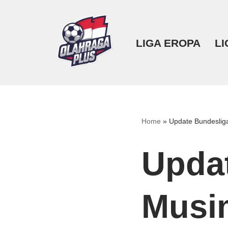
Lompat
LIGA EROPA
LI
ke
konten
Home
»
Update Bundeslig
Upda
Musi