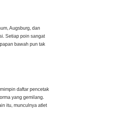
chum, Augsburg, dan
i. Setiap poin sangat
i papan bawah pun tak
emimpin daftar pencetak
forma yang gemilang.
n itu, munculnya atlet