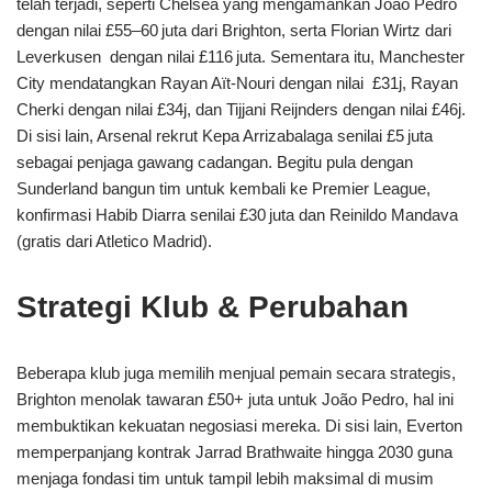
telah terjadi, seperti Chelsea yang mengamankan João Pedro
dengan nilai £55–60 juta dari Brighton, serta Florian Wirtz dari
Leverkusen dengan nilai £116 juta. Sementara itu, Manchester
City mendatangkan Rayan Aït‑Nouri dengan nilai £31j, Rayan
Cherki dengan nilai £34j, dan Tijjani Reijnders dengan nilai £46j.
Di sisi lain, Arsenal rekrut Kepa Arrizabalaga senilai £5 juta
sebagai penjaga gawang cadangan. Begitu pula dengan
Sunderland bangun tim untuk kembali ke Premier League,
konfirmasi Habib Diarra senilai £30 juta dan Reinildo Mandava
(gratis dari Atletico Madrid).
Strategi Klub & Perubahan
Beberapa klub juga memilih menjual pemain secara strategis,
Brighton menolak tawaran £50+ juta untuk João Pedro, hal ini
membuktikan kekuatan negosiasi mereka. Di sisi lain, Everton
memperpanjang kontrak Jarrad Brathwaite hingga 2030 guna
menjaga fondasi tim untuk tampil lebih maksimal di musim