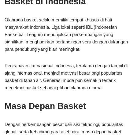
Basket di Indonesia
Olahraga basket selalu memiliki tempat khusus di hati
masyarakat Indonesia. Liga lokal seperti IBL (Indonesian
Basketball League) menunjukkan perkembangan yang
signifikan, menghadirkan pertandingan seru dengan dukungan
para pendukung yang kian meningkat.
Pencapaian tim nasional Indonesia, terutama dengan tampil di
ajang internasional, menjadi motivasi besar bagi popularitas
basket di tanah air. Generasi muda pun semakin tertarik
menekuni basket sebagai pilihan olahraga utama.
Masa Depan Basket
Dengan perkembangan pesat dari sisi teknologi, popularitas
global, serta kehadiran para atlet baru, masa depan basket