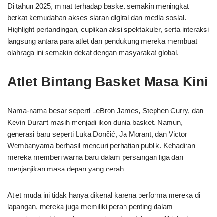
Di tahun 2025, minat terhadap basket semakin meningkat
berkat kemudahan akses siaran digital dan media sosial.
Highlight pertandingan, cuplikan aksi spektakuler, serta interaksi
langsung antara para atlet dan pendukung mereka membuat
olahraga ini semakin dekat dengan masyarakat global.
Atlet Bintang Basket Masa Kini
Nama-nama besar seperti LeBron James, Stephen Curry, dan
Kevin Durant masih menjadi ikon dunia basket. Namun,
generasi baru seperti Luka Dončić, Ja Morant, dan Victor
Wembanyama berhasil mencuri perhatian publik. Kehadiran
mereka memberi warna baru dalam persaingan liga dan
menjanjikan masa depan yang cerah.
Atlet muda ini tidak hanya dikenal karena performa mereka di
lapangan, mereka juga memiliki peran penting dalam