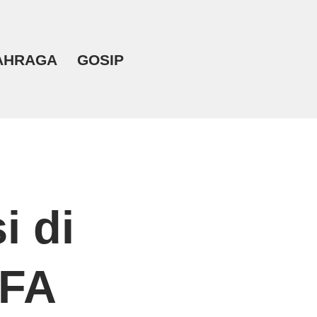
AHRAGA
GOSIP
i di
EFA