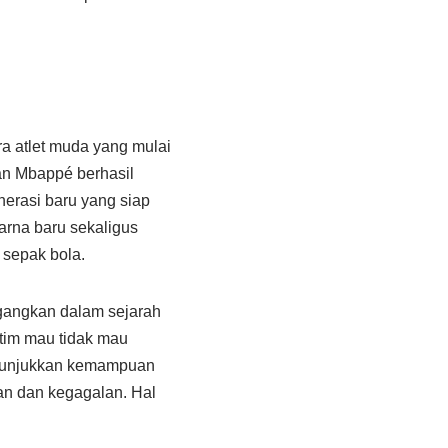
ara atlet muda yang mulai
ian Mbappé berhasil
erasi baru yang siap
arna baru sekaligus
 sepak bola.
gangkan dalam sejarah
 tim mau tidak mau
menunjukkan kemampuan
aan dan kegagalan. Hal