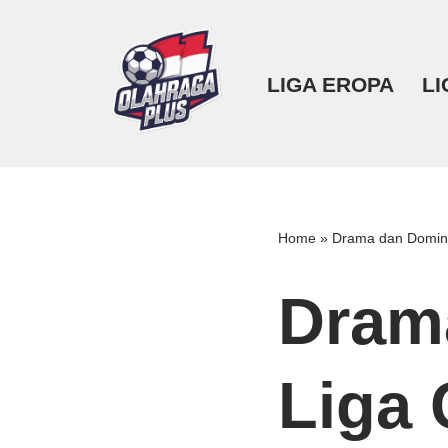
Lompat
LIGA EROPA
LI
ke
konten
Home
»
Drama dan Domina
Dram
Liga