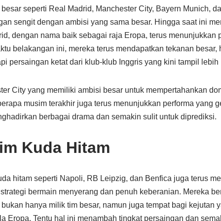
 besar seperti Real Madrid, Manchester City, Bayern Munich, d
an sengit dengan ambisi yang sama besar. Hingga saat ini me
drid, dengan nama baik sebagai raja Eropa, terus menunjukkan 
tu belakangan ini, mereka terus mendapatkan tekanan besar, hal
 persaingan ketat dari klub-klub Inggris yang kini tampil lebi
ter City yang memiliki ambisi besar untuk mempertahankan do
erapa musim terakhir juga terus menunjukkan performa yang g
nghadirkan berbagai drama dan semakin sulit untuk diprediksi.
Tim Kuda Hitam
uda hitam seperti Napoli, RB Leipzig, dan Benfica juga terus 
rategi bermain menyerang dan penuh keberanian. Mereka ber
ukan hanya milik tim besar, namun juga tempat bagi kejutan
la Eropa. Tentu hal ini menambah tingkat persaingan dan sema