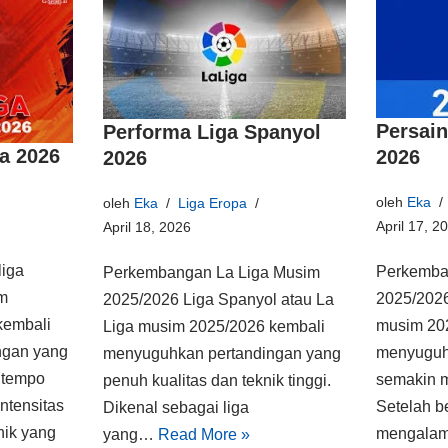
Persain
Performa Liga Spanyol
a 2026
2026
2026
oleh
Eka
oleh
Eka
Liga Eropa
April 17, 2
April 18, 2026
iga
Perkemba
Perkembangan La Liga Musim
m
2025/2026 
2025/2026 Liga Spanyol atau La
kembali
musim 20
Liga musim 2025/2026 kembali
ngan yang
menyuguh
menyuguhkan pertandingan yang
 tempo
semakin m
penuh kualitas dan teknik tinggi.
ntensitas
Setelah 
Dikenal sebagai liga
knik yang
mengalam
yang…
Read More »