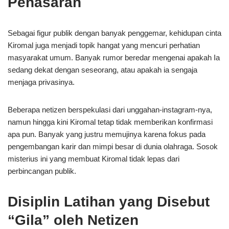
Penasaran
Sebagai figur publik dengan banyak penggemar, kehidupan cinta
Kiromal juga menjadi topik hangat yang mencuri perhatian
masyarakat umum. Banyak rumor beredar mengenai apakah Ia
sedang dekat dengan seseorang, atau apakah ia sengaja
menjaga privasinya.
Beberapa netizen berspekulasi dari unggahan-instagram-nya,
namun hingga kini Kiromal tetap tidak memberikan konfirmasi
apa pun. Banyak yang justru memujinya karena fokus pada
pengembangan karir dan mimpi besar di dunia olahraga. Sosok
misterius ini yang membuat Kiromal tidak lepas dari
perbincangan publik.
Disiplin Latihan yang Disebut
“Gila” oleh Netizen