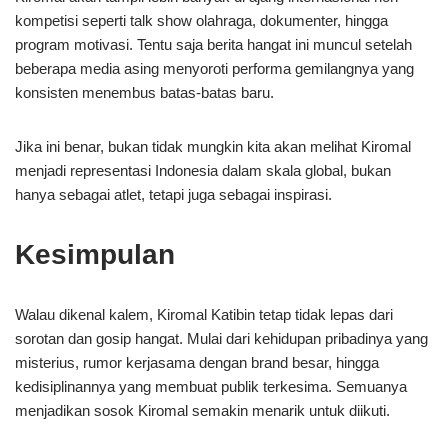
kompetisi seperti talk show olahraga, dokumenter, hingga
program motivasi. Tentu saja berita hangat ini muncul setelah
beberapa media asing menyoroti performa gemilangnya yang
konsisten menembus batas-batas baru.
Jika ini benar, bukan tidak mungkin kita akan melihat Kiromal
menjadi representasi Indonesia dalam skala global, bukan
hanya sebagai atlet, tetapi juga sebagai inspirasi.
Kesimpulan
Walau dikenal kalem, Kiromal Katibin tetap tidak lepas dari
sorotan dan gosip hangat. Mulai dari kehidupan pribadinya yang
misterius, rumor kerjasama dengan brand besar, hingga
kedisiplinannya yang membuat publik terkesima. Semuanya
menjadikan sosok Kiromal semakin menarik untuk diikuti.