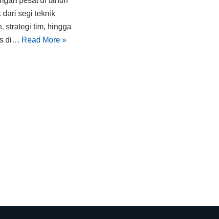
gan pesat di tahun
 dari segi teknik
 strategi tim, hingga
as di…
Read More »