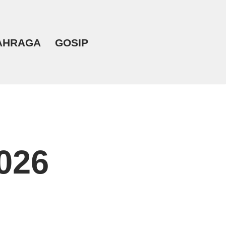
AHRAGA
GOSIP
026