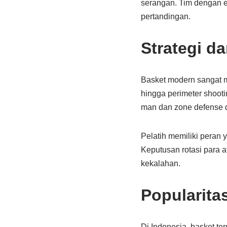
serangan. Tim dengan 
pertandingan.
Strategi d
Basket modern sangat me
hingga perimeter shooti
man dan zone defense 
Pelatih memiliki peran
Keputusan rotasi para 
kekalahan.
Popularita
Di Indonesia, basket te