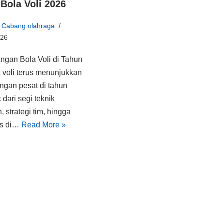
Bola Voli 2026
Cabang olahraga
026
gan Bola Voli di Tahun
 voli terus menunjukkan
gan pesat di tahun
 dari segi teknik
 strategi tim, hingga
as di…
Read More »