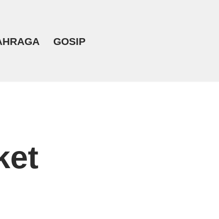
AHRAGA
GOSIP
ket