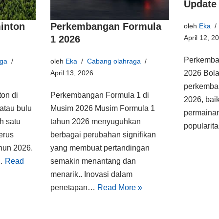
Update 
inton
Perkembangan Formula
oleh
Eka
1 2026
April 12, 2
Perkemban
ga
oleh
Eka
Cabang olahraga
April 13, 2026
2026 Bola
perkemban
on di
Perkembangan Formula 1 di
2026, baik
atau bulu
Musim 2026 Musim Formula 1
permainan,
h satu
tahun 2026 menyuguhkan
popularit
erus
berbagai perubahan signifikan
hun 2026.
yang membuat pertandingan
n…
Read
semakin menantang dan
menarik.. Inovasi dalam
penetapan…
Read More »