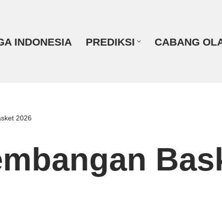
GA INDONESIA
PREDIKSI
CABANG OL
sket 2026
embangan Bas