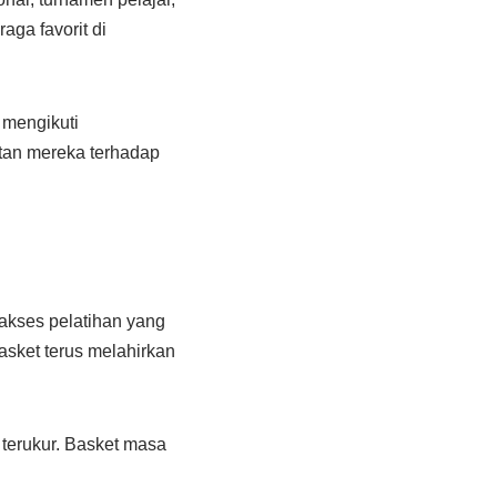
aga favorit di
 mengikuti
atan mereka terhadap
akses pelatihan yang
asket terus melahirkan
h terukur. Basket masa