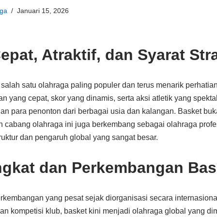
ga
Januari 15, 2026
pat, Atraktif, dan Syarat Str
alah satu olahraga paling populer dan terus menarik perhatian 
yang cepat, skor yang dinamis, serta aksi atletik yang spektak
tian para penonton dari berbagai usia dan kalangan. Basket bu
 cabang olahraga ini juga berkembang sebagai olahraga profe
ruktur dan pengaruh global yang sangat besar.
ngkat dan Perkembangan Bas
kembangan yang pesat sejak diorganisasi secara internasional
n kompetisi klub, basket kini menjadi olahraga global yang di