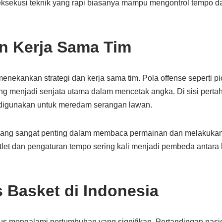
eksekusi teknik yang rapi biasanya mampu mengontrol tempo 
an Kerja Sama Tim
nekankan strategi dan kerja sama tim. Pola offense seperti pick
ng menjadi senjata utama dalam mencetak angka. Di sisi pertah
digunakan untuk meredam serangan lawan.
 yang sangat penting dalam membaca permainan dan melakukan 
atlet dan pengaturan tempo sering kali menjadi pembeda anta
s Basket di Indonesia
rus mengalami pertumbuhan yang signifikan. Pertandingan nasio