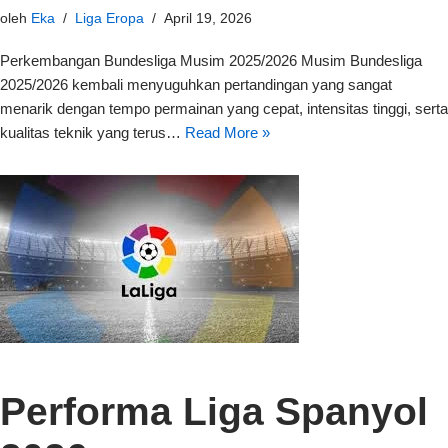
oleh
Eka
Liga Eropa
April 19, 2026
Perkembangan Bundesliga Musim 2025/2026 Musim Bundesliga
2025/2026 kembali menyuguhkan pertandingan yang sangat
menarik dengan tempo permainan yang cepat, intensitas tinggi, serta
kualitas teknik yang terus…
Read More »
Performa Liga Spanyol