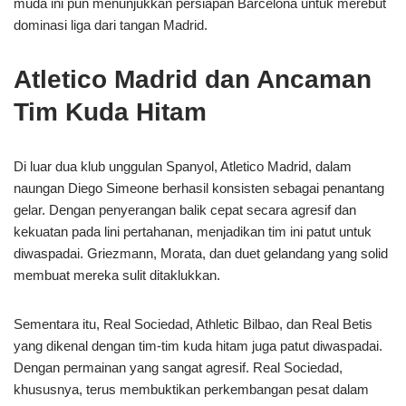
muda ini pun menunjukkan persiapan Barcelona untuk merebut
dominasi liga dari tangan Madrid.
Atletico Madrid dan Ancaman
Tim Kuda Hitam
Di luar dua klub unggulan Spanyol, Atletico Madrid, dalam
naungan Diego Simeone berhasil konsisten sebagai penantang
gelar. Dengan penyerangan balik cepat secara agresif dan
kekuatan pada lini pertahanan, menjadikan tim ini patut untuk
diwaspadai. Griezmann, Morata, dan duet gelandang yang solid
membuat mereka sulit ditaklukkan.
Sementara itu, Real Sociedad, Athletic Bilbao, dan Real Betis
yang dikenal dengan tim-tim kuda hitam juga patut diwaspadai.
Dengan permainan yang sangat agresif. Real Sociedad,
khususnya, terus membuktikan perkembangan pesat dalam