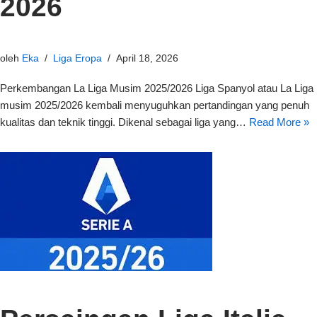
2026
oleh
Eka
Liga Eropa
April 18, 2026
Perkembangan La Liga Musim 2025/2026 Liga Spanyol atau La Liga
musim 2025/2026 kembali menyuguhkan pertandingan yang penuh
kualitas dan teknik tinggi. Dikenal sebagai liga yang…
Read More »