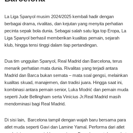
La Liga Spanyol musim 2024/2025 kembali hadir dengan
berbagai drama, rivalitas, dan kejutan yang menyita perhatian
pecinta sepak bola dunia. Sebagai salah satu liga top Eropa, La
Liga Spanyol berhasil memberikan kualitas pemain, sejarah
klub, hingga tensi tinggi dalam tiap pertandingan.
Dua tim unggulan Spanyol, Real Madrid dan Barcelona, terus
menarik perhatian mata dunia. Rivalitas yang terjadi antara
Madrid dan Barca bukan semata – mata soal gengsi, melainkan
kualitas skuad, manajemen, dan tradisi juara. Hingga saat ini,
kombinasi antara pemain senior, Luka Modrić dan pemain muda
seperti Jude Bellingham serta Vinícius Jr.Real Madrid masih
mendominasi bagi Real Madrid.
Di sisi lain, Barcelona tampil dengan wajah baru bersama para
atlet muda seperti Gavi dan Lamine Yamal. Performa dari atlet