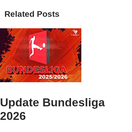
Related Posts
Update Bundesliga
2026