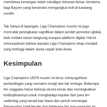
membawa kenangan indah sekaligus tekanan besar, terutama
bagi Bayern yang berambisi mengangkat trofi di kandang
sendiri.
Tak hanya di lapangan, Liga Champions musim ini juga
mencatat peningkatan signifikan dalam jumlah penonton global,
baik melalui siaran langsung maupun platform digital. Hal ini
menunjukkan bahwa reputasi Liga Champions tetap menjadi
yang tertinggi dalam dunia sepak bola dunia.
Kesimpulan
Liga Champions UEFA musim ini terus menyuguhkan
pertandingan yang semakin sengit dan tak terduga. Beberapa
tim unggulan harus bekerja ekstra keras dan meningkatkan
kedisiplinannya untuk menghadapi kejutan dari para tim
underdog yang tampil luar biasa dan penuh semangat.
Penampilan spektakuler dari beberapa tim non-unggulan ini