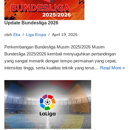
Update Bundesliga 2026
oleh
Eka
Liga Eropa
April 19, 2026
Perkembangan Bundesliga Musim 2025/2026 Musim
Bundesliga 2025/2026 kembali menyuguhkan pertandingan
yang sangat menarik dengan tempo permainan yang cepat,
intensitas tinggi, serta kualitas teknik yang terus…
Read More »