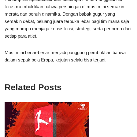
terus membuktikan bahwa persaingan di musim ini semakin
merata dan penuh dinamika. Dengan babak gugur yang
semakin dekat, peluang juara terbuka lebar bagi tim mana saja
yang mampu menjaga konsistensi, strategi, serta performa dari
setiap para atlet.
Musim ini benar-benar menjadi panggung pembuktian bahwa
dalam sepak bola Eropa, kejutan selalu bisa terjadi.
Related Posts