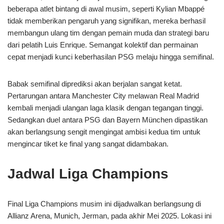
beberapa atlet bintang di awal musim, seperti Kylian Mbappé
tidak memberikan pengaruh yang signifikan, mereka berhasil
membangun ulang tim dengan pemain muda dan strategi baru
dari pelatih Luis Enrique. Semangat kolektif dan permainan
cepat menjadi kunci keberhasilan PSG melaju hingga semifinal.
Babak semifinal diprediksi akan berjalan sangat ketat.
Pertarungan antara Manchester City melawan Real Madrid
kembali menjadi ulangan laga klasik dengan tegangan tinggi.
Sedangkan duel antara PSG dan Bayern München dipastikan
akan berlangsung sengit mengingat ambisi kedua tim untuk
mengincar tiket ke final yang sangat didambakan.
Jadwal Liga Champions
Final Liga Champions musim ini dijadwalkan berlangsung di
Allianz Arena, Munich, Jerman, pada akhir Mei 2025. Lokasi ini