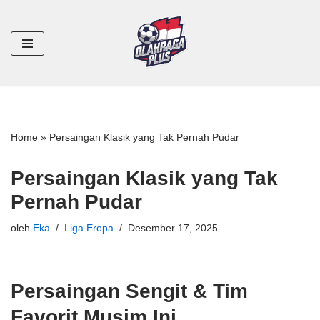
Lompat
ke
konten
Home
»
Persaingan Klasik yang Tak Pernah Pudar
Persaingan Klasik yang Tak
Pernah Pudar
oleh
Eka
Liga Eropa
Desember 17, 2025
Persaingan Sengit & Tim
Favorit Musim Ini