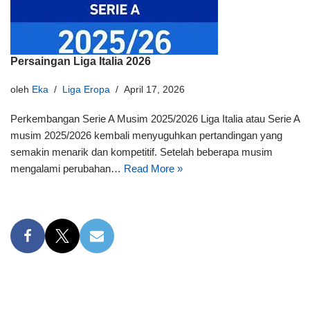
Persaingan Liga Italia 2026
oleh
Eka
Liga Eropa
April 17, 2026
Perkembangan Serie A Musim 2025/2026 Liga Italia atau Serie A
musim 2025/2026 kembali menyuguhkan pertandingan yang
semakin menarik dan kompetitif. Setelah beberapa musim
mengalami perubahan…
Read More »