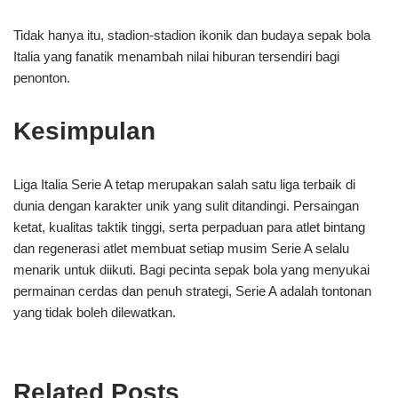
Tidak hanya itu, stadion-stadion ikonik dan budaya sepak bola
Italia yang fanatik menambah nilai hiburan tersendiri bagi
penonton.
Kesimpulan
Liga Italia Serie A tetap merupakan salah satu liga terbaik di
dunia dengan karakter unik yang sulit ditandingi. Persaingan
ketat, kualitas taktik tinggi, serta perpaduan para atlet bintang
dan regenerasi atlet membuat setiap musim Serie A selalu
menarik untuk diikuti. Bagi pecinta sepak bola yang menyukai
permainan cerdas dan penuh strategi, Serie A adalah tontonan
yang tidak boleh dilewatkan.
Related Posts