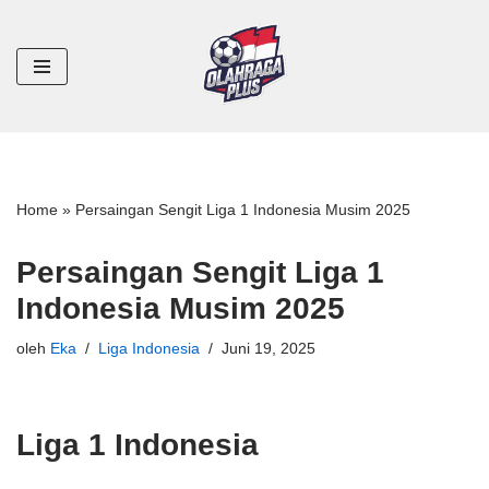
Lompat
ke
konten
Home
»
Persaingan Sengit Liga 1 Indonesia Musim 2025
Persaingan Sengit Liga 1
Indonesia Musim 2025
oleh
Eka
Liga Indonesia
Juni 19, 2025
Liga 1 Indonesia