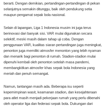
berarti. Dengan demikian, pertandingan-pertandingan di pekan
selanjutnya semakin ditunggu, baik oleh pendukung setia
maupun pengamat sepak bola nasional.
Selain di lapangan, Liga 1 Indonesia musim ini juga terus
berinovasi dari banyak sisi. VAR mulai digunakan secara
selektif, meski masih dalam tahap uji coba. Dengan
penggunaan VAR, kualitas siaran pertandingan juga meningkat,
penonton juga memiliki atmosfer menonton yang lebih nyaman
dan menarik bagi penonton di rumah. Stadion-stadion mulai
dipenuhi kembali oleh penonton setelah masa pandemi,
membangkitkan atmosfer khas sepak bola Indonesia yang
meriah dan penuh semangat.
Namun, tantangan masih ada. Beberapa isu seperti
kepemimpinan wasit, keamanan stadion, dan kesejahteraan
para atlet masih menjadi pekerjaan rumah yang perlu dibenahi
oleh operator liga dan federasi sepak bola. Dukungan dari