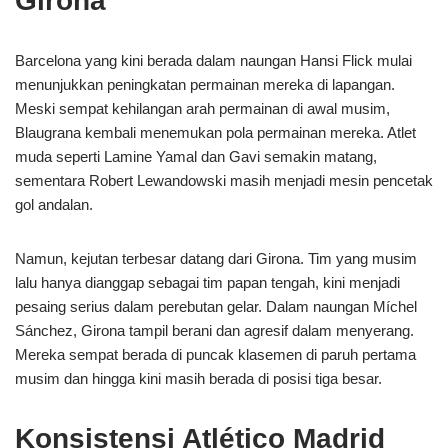
Girona
Barcelona yang kini berada dalam naungan Hansi Flick mulai
menunjukkan peningkatan permainan mereka di lapangan.
Meski sempat kehilangan arah permainan di awal musim,
Blaugrana kembali menemukan pola permainan mereka. Atlet
muda seperti Lamine Yamal dan Gavi semakin matang,
sementara Robert Lewandowski masih menjadi mesin pencetak
gol andalan.
Namun, kejutan terbesar datang dari Girona. Tim yang musim
lalu hanya dianggap sebagai tim papan tengah, kini menjadi
pesaing serius dalam perebutan gelar. Dalam naungan Míchel
Sánchez, Girona tampil berani dan agresif dalam menyerang.
Mereka sempat berada di puncak klasemen di paruh pertama
musim dan hingga kini masih berada di posisi tiga besar.
Konsistensi Atlético Madrid