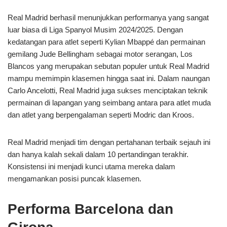
Real Madrid berhasil menunjukkan performanya yang sangat
luar biasa di Liga Spanyol Musim 2024/2025. Dengan
kedatangan para atlet seperti Kylian Mbappé dan permainan
gemilang Jude Bellingham sebagai motor serangan, Los
Blancos yang merupakan sebutan populer untuk Real Madrid
mampu memimpin klasemen hingga saat ini. Dalam naungan
Carlo Ancelotti, Real Madrid juga sukses menciptakan teknik
permainan di lapangan yang seimbang antara para atlet muda
dan atlet yang berpengalaman seperti Modric dan Kroos.
Real Madrid menjadi tim dengan pertahanan terbaik sejauh ini
dan hanya kalah sekali dalam 10 pertandingan terakhir.
Konsistensi ini menjadi kunci utama mereka dalam
mengamankan posisi puncak klasemen.
Performa Barcelona dan