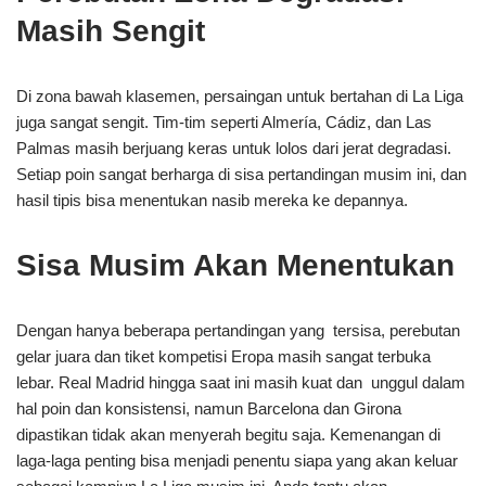
Masih Sengit
Di zona bawah klasemen, persaingan untuk bertahan di La Liga
juga sangat sengit. Tim-tim seperti Almería, Cádiz, dan Las
Palmas masih berjuang keras untuk lolos dari jerat degradasi.
Setiap poin sangat berharga di sisa pertandingan musim ini, dan
hasil tipis bisa menentukan nasib mereka ke depannya.
Sisa Musim Akan Menentukan
Dengan hanya beberapa pertandingan yang tersisa, perebutan
gelar juara dan tiket kompetisi Eropa masih sangat terbuka
lebar. Real Madrid hingga saat ini masih kuat dan unggul dalam
hal poin dan konsistensi, namun Barcelona dan Girona
dipastikan tidak akan menyerah begitu saja. Kemenangan di
laga-laga penting bisa menjadi penentu siapa yang akan keluar