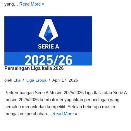
yang…
Read More »
Persaingan Liga Italia 2026
oleh
Eka
Liga Eropa
April 17, 2026
Perkembangan Serie A Musim 2025/2026 Liga Italia atau Serie A
musim 2025/2026 kembali menyuguhkan pertandingan yang
semakin menarik dan kompetitif. Setelah beberapa musim
mengalami perubahan…
Read More »