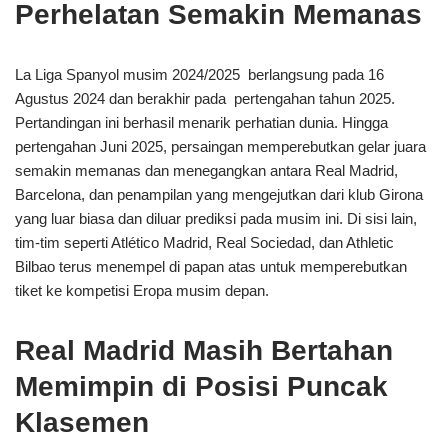
Perhelatan Semakin Memanas
La Liga Spanyol musim 2024/2025 berlangsung pada 16
Agustus 2024 dan berakhir pada pertengahan tahun 2025.
Pertandingan ini berhasil menarik perhatian dunia. Hingga
pertengahan Juni 2025, persaingan memperebutkan gelar juara
semakin memanas dan menegangkan antara Real Madrid,
Barcelona, dan penampilan yang mengejutkan dari klub Girona
yang luar biasa dan diluar prediksi pada musim ini. Di sisi lain,
tim-tim seperti Atlético Madrid, Real Sociedad, dan Athletic
Bilbao terus menempel di papan atas untuk memperebutkan
tiket ke kompetisi Eropa musim depan.
Real Madrid Masih Bertahan
Memimpin di Posisi Puncak
Klasemen