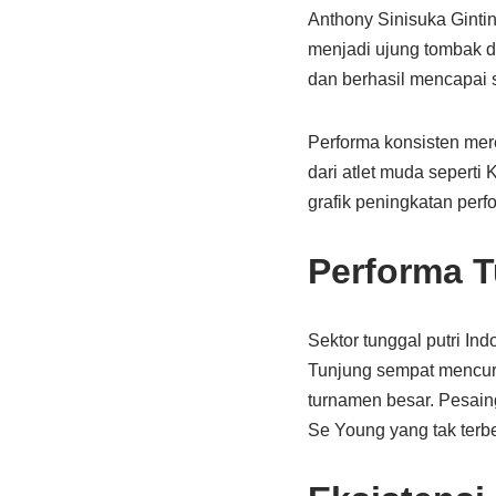
Anthony Sinisuka Gintin
menjadi ujung tombak di
dan berhasil mencapai s
Performa konsisten mer
dari atlet muda sepert
grafik peningkatan perf
Performa T
Sektor tunggal putri In
Tunjung sempat mencuri 
turnamen besar. Pesaing
Se Young yang tak terb