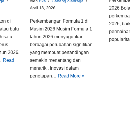
Perkemban
ga
oleh
Eka
Cabang olahraga
April 13, 2026
2026 Bola
perkemban
on di
Perkembangan Formula 1 di
2026, baik
atau bulu
Musim 2026 Musim Formula 1
permainan,
h satu
tahun 2026 menyuguhkan
popularit
erus
berbagai perubahan signifikan
hun 2026.
yang membuat pertandingan
n…
Read
semakin menantang dan
menarik.. Inovasi dalam
penetapan…
Read More »