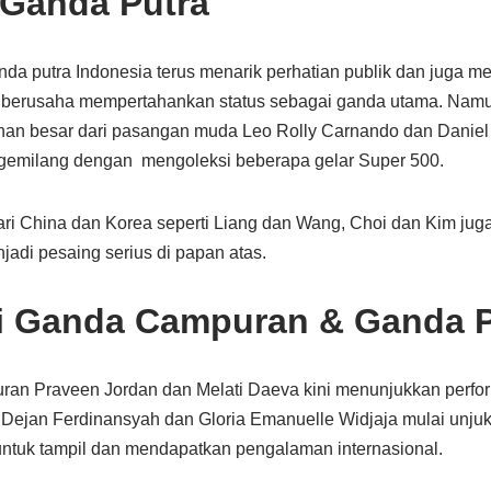
 Ganda Putra
nda putra Indonesia terus menarik perhatian publik dan juga men
s berusaha mempertahankan status sebagai ganda utama. Namun,
an besar dari pasangan muda Leo Rolly Carnando dan Daniel 
gemilang dengan mengoleksi beberapa gelar Super 500.
 dari China dan Korea seperti Liang dan Wang, Choi dan Kim ju
jadi pesaing serius di papan atas.
i Ganda Campuran & Ganda P
an Praveen Jordan dan Melati Daeva kini menunjukkan perfor
ejan Ferdinansyah dan Gloria Emanuelle Widjaja mulai unjuk gi
 untuk tampil dan mendapatkan pengalaman internasional.