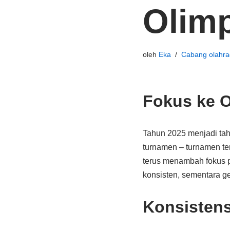
Olimp
oleh
Eka
Cabang olahra
Fokus ke O
Tahun 2025 menjadi tahu
turnamen – turnamen ter
terus menambah fokus p
konsisten, sementara g
Konsistens