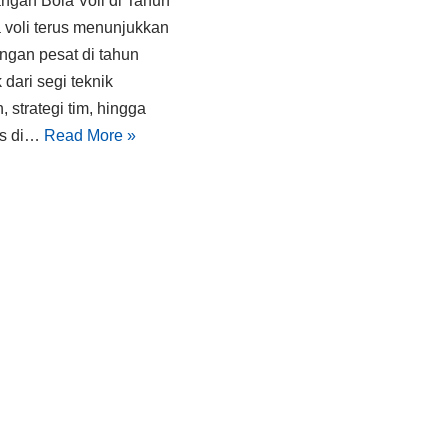
gan Bola Voli di Tahun
 voli terus menunjukkan
gan pesat di tahun
 dari segi teknik
 strategi tim, hingga
as di…
Read More »