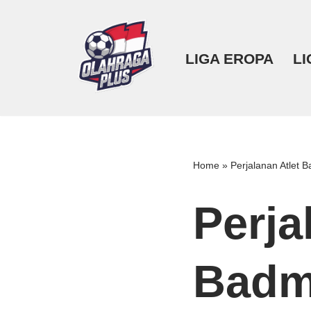
Lompat
LIGA EROPA
LI
ke
konten
Home
»
Perjalanan Atlet 
Perja
Badm