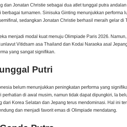
g dan Jonatan Christie sebagai dua atlet tunggal putra andala
 berbagai turnamen. Sinisuka Ginting menunjukkan performa lu
emifinal, sedangkan Jonatan Christie berhasil meraih gelar di
eka menjadi modal kuat menuju Olimpiade Paris 2026. Namun, 
i Kunlavut Vitidsarn asa Thailand dan Kodai Naraoka asal Jepa
orma yang sangat signifikan.
unggal Putri
donesia belum menunjukkan peningkatan performa yang signifik
perhatian di awal musim, namun tidak dapat dipungkiri, Ia bel
 dari Korea Selatan dan Jepang terus mendominasi. Hal ini ter
endung dan menjadi favorit emas di Olimpiade mendatang.