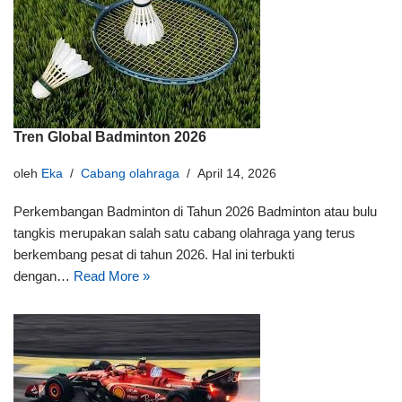
Tren Global Badminton 2026
oleh
Eka
Cabang olahraga
April 14, 2026
Perkembangan Badminton di Tahun 2026 Badminton atau bulu
tangkis merupakan salah satu cabang olahraga yang terus
berkembang pesat di tahun 2026. Hal ini terbukti
dengan…
Read More »