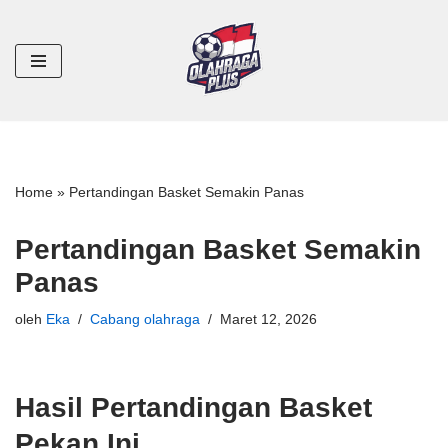
Lompat
ke
konten
Home
»
Pertandingan Basket Semakin Panas
Pertandingan Basket Semakin
Panas
oleh
Eka
Cabang olahraga
Maret 12, 2026
Hasil Pertandingan Basket
Pekan Ini