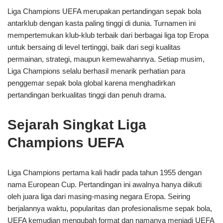
Liga Champions UEFA merupakan pertandingan sepak bola
antarklub dengan kasta paling tinggi di dunia. Turnamen ini
mempertemukan klub-klub terbaik dari berbagai liga top Eropa
untuk bersaing di level tertinggi, baik dari segi kualitas
permainan, strategi, maupun kemewahannya. Setiap musim,
Liga Champions selalu berhasil menarik perhatian para
penggemar sepak bola global karena menghadirkan
pertandingan berkualitas tinggi dan penuh drama.
Sejarah Singkat Liga
Champions UEFA
Liga Champions pertama kali hadir pada tahun 1955 dengan
nama European Cup. Pertandingan ini awalnya hanya diikuti
oleh juara liga dari masing-masing negara Eropa. Seiring
berjalannya waktu, popularitas dan profesionalisme sepak bola,
UEFA kemudian mengubah format dan namanya menjadi UEFA