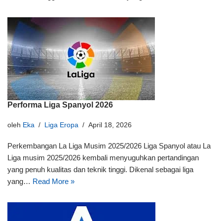
Performa Liga Spanyol 2026
oleh
Eka
Liga Eropa
April 18, 2026
Perkembangan La Liga Musim 2025/2026 Liga Spanyol atau La
Liga musim 2025/2026 kembali menyuguhkan pertandingan
yang penuh kualitas dan teknik tinggi. Dikenal sebagai liga
yang…
Read More »