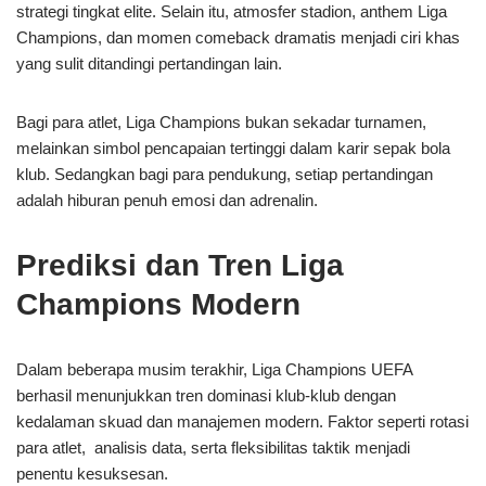
strategi tingkat elite. Selain itu, atmosfer stadion, anthem Liga
Champions, dan momen comeback dramatis menjadi ciri khas
yang sulit ditandingi pertandingan lain.
Bagi para atlet, Liga Champions bukan sekadar turnamen,
melainkan simbol pencapaian tertinggi dalam karir sepak bola
klub. Sedangkan bagi para pendukung, setiap pertandingan
adalah hiburan penuh emosi dan adrenalin.
Prediksi dan Tren Liga
Champions Modern
Dalam beberapa musim terakhir, Liga Champions UEFA
berhasil menunjukkan tren dominasi klub-klub dengan
kedalaman skuad dan manajemen modern. Faktor seperti rotasi
para atlet, analisis data, serta fleksibilitas taktik menjadi
penentu kesuksesan.