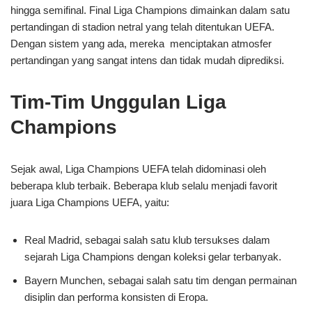
hingga semifinal. Final Liga Champions dimainkan dalam satu
pertandingan di stadion netral yang telah ditentukan UEFA.
Dengan sistem yang ada, mereka menciptakan atmosfer
pertandingan yang sangat intens dan tidak mudah diprediksi.
Tim-Tim Unggulan Liga
Champions
Sejak awal, Liga Champions UEFA telah didominasi oleh
beberapa klub terbaik. Beberapa klub selalu menjadi favorit
juara Liga Champions UEFA, yaitu:
Real Madrid, sebagai salah satu klub tersukses dalam
sejarah Liga Champions dengan koleksi gelar terbanyak.
Bayern Munchen, sebagai salah satu tim dengan permainan
disiplin dan performa konsisten di Eropa.