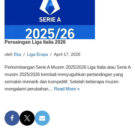
Persaingan Liga Italia 2026
oleh
Eka
Liga Eropa
April 17, 2026
Perkembangan Serie A Musim 2025/2026 Liga Italia atau Serie A
musim 2025/2026 kembali menyuguhkan pertandingan yang
semakin menarik dan kompetitif. Setelah beberapa musim
mengalami perubahan…
Read More »