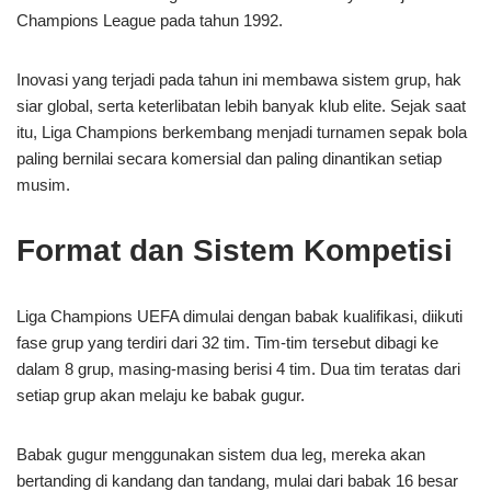
Champions League pada tahun 1992.
Inovasi yang terjadi pada tahun ini membawa sistem grup, hak
siar global, serta keterlibatan lebih banyak klub elite. Sejak saat
itu, Liga Champions berkembang menjadi turnamen sepak bola
paling bernilai secara komersial dan paling dinantikan setiap
musim.
Format dan Sistem Kompetisi
Liga Champions UEFA dimulai dengan babak kualifikasi, diikuti
fase grup yang terdiri dari 32 tim. Tim-tim tersebut dibagi ke
dalam 8 grup, masing-masing berisi 4 tim. Dua tim teratas dari
setiap grup akan melaju ke babak gugur.
Babak gugur menggunakan sistem dua leg, mereka akan
bertanding di kandang dan tandang, mulai dari babak 16 besar