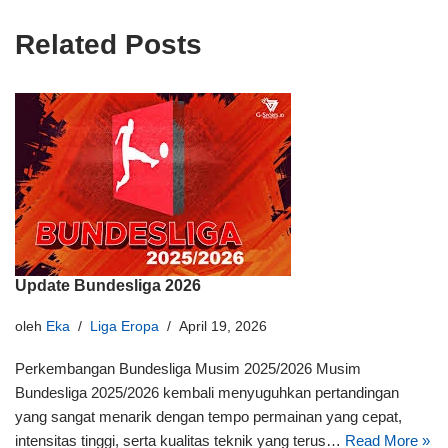
Related Posts
Update Bundesliga 2026
oleh
Eka
Liga Eropa
April 19, 2026
Perkembangan Bundesliga Musim 2025/2026 Musim
Bundesliga 2025/2026 kembali menyuguhkan pertandingan
yang sangat menarik dengan tempo permainan yang cepat,
intensitas tinggi, serta kualitas teknik yang terus…
Read More »