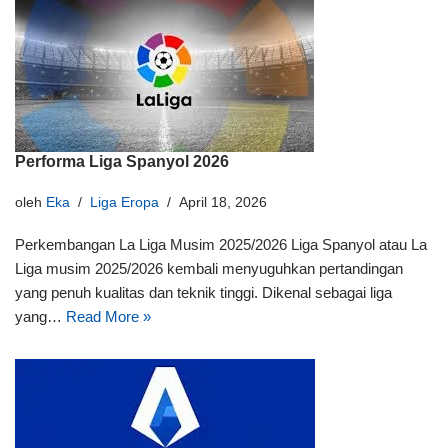
Performa Liga Spanyol 2026
oleh
Eka
Liga Eropa
April 18, 2026
Perkembangan La Liga Musim 2025/2026 Liga Spanyol atau La
Liga musim 2025/2026 kembali menyuguhkan pertandingan
yang penuh kualitas dan teknik tinggi. Dikenal sebagai liga
yang…
Read More »