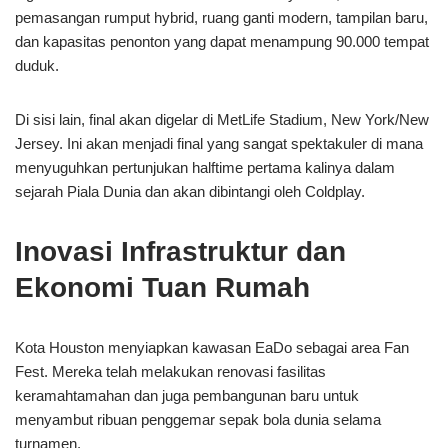
pemasangan rumput hybrid, ruang ganti modern, tampilan baru,
dan kapasitas penonton yang dapat menampung 90.000 tempat
duduk.
Di sisi lain, final akan digelar di MetLife Stadium, New York/New
Jersey. Ini akan menjadi final yang sangat spektakuler di mana
menyuguhkan pertunjukan halftime pertama kalinya dalam
sejarah Piala Dunia dan akan dibintangi oleh Coldplay.
Inovasi Infrastruktur dan
Ekonomi Tuan Rumah
Kota Houston menyiapkan kawasan EaDo sebagai area Fan
Fest. Mereka telah melakukan renovasi fasilitas
keramahtamahan dan juga pembangunan baru untuk
menyambut ribuan penggemar sepak bola dunia selama
turnamen.