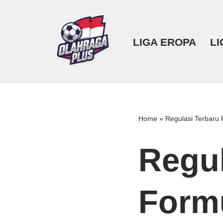
Lompat
LIGA EROPA
LI
ke
konten
Home
»
Regulasi Terbaru 
Regul
Form