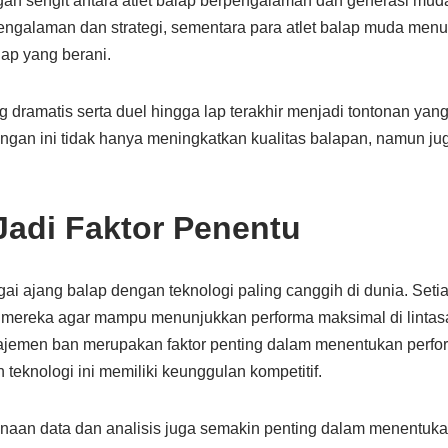
an sengit antara atlet balap berpengalaman dan generasi mud
galaman dan strategi, sementara para atlet balap muda menu
ap yang berani.
g dramatis serta duel hingga lap terakhir menjadi tontonan yang
ngan ini tidak hanya meningkatkan kualitas balapan, namun ju
Jadi Faktor Penentu
ai ajang balap dengan teknologi paling canggih di dunia. Setia
ereka agar mampu menunjukkan performa maksimal di lintasa
ajemen ban merupakan faktor penting dalam menentukan perfo
eknologi ini memiliki keunggulan kompetitif.
unaan data dan analisis juga semakin penting dalam menentukan