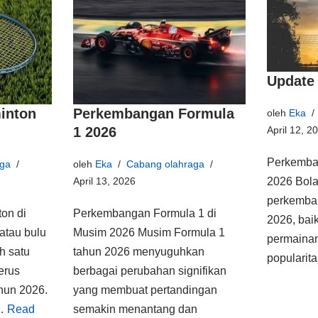
Update 
inton
Perkembangan Formula
oleh
Eka
1 2026
April 12, 2
Perkemban
ga
oleh
Eka
Cabang olahraga
April 13, 2026
2026 Bola
perkemban
on di
Perkembangan Formula 1 di
2026, baik
atau bulu
Musim 2026 Musim Formula 1
permainan,
h satu
tahun 2026 menyuguhkan
popularit
erus
berbagai perubahan signifikan
hun 2026.
yang membuat pertandingan
n…
Read
semakin menantang dan