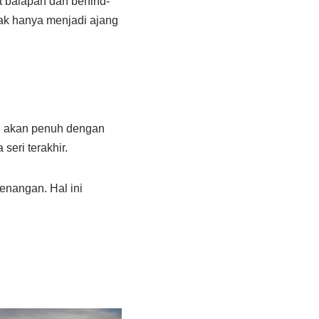
t balapan dan behind-
ak hanya menjadi ajang
i akan penuh dengan
eri terakhir.
enangan. Hal ini