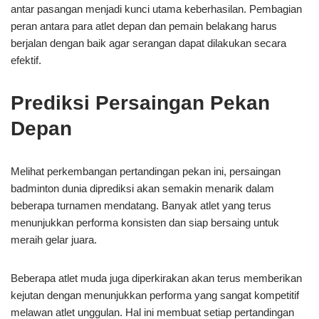
antar pasangan menjadi kunci utama keberhasilan. Pembagian
peran antara para atlet depan dan pemain belakang harus
berjalan dengan baik agar serangan dapat dilakukan secara
efektif.
Prediksi Persaingan Pekan
Depan
Melihat perkembangan pertandingan pekan ini, persaingan
badminton dunia diprediksi akan semakin menarik dalam
beberapa turnamen mendatang. Banyak atlet yang terus
menunjukkan performa konsisten dan siap bersaing untuk
meraih gelar juara.
Beberapa atlet muda juga diperkirakan akan terus memberikan
kejutan dengan menunjukkan performa yang sangat kompetitif
melawan atlet unggulan. Hal ini membuat setiap pertandingan