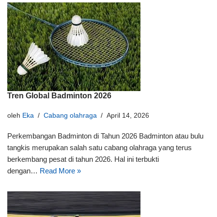
Tren Global Badminton 2026
oleh
Eka
Cabang olahraga
April 14, 2026
Perkembangan Badminton di Tahun 2026 Badminton atau bulu
tangkis merupakan salah satu cabang olahraga yang terus
berkembang pesat di tahun 2026. Hal ini terbukti
dengan…
Read More »