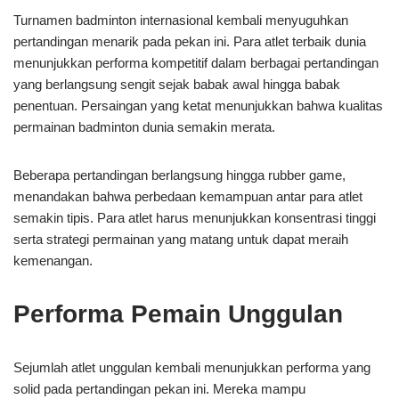
Turnamen badminton internasional kembali menyuguhkan
pertandingan menarik pada pekan ini. Para atlet terbaik dunia
menunjukkan performa kompetitif dalam berbagai pertandingan
yang berlangsung sengit sejak babak awal hingga babak
penentuan. Persaingan yang ketat menunjukkan bahwa kualitas
permainan badminton dunia semakin merata.
Beberapa pertandingan berlangsung hingga rubber game,
menandakan bahwa perbedaan kemampuan antar para atlet
semakin tipis. Para atlet harus menunjukkan konsentrasi tinggi
serta strategi permainan yang matang untuk dapat meraih
kemenangan.
Performa Pemain Unggulan
Sejumlah atlet unggulan kembali menunjukkan performa yang
solid pada pertandingan pekan ini. Mereka mampu