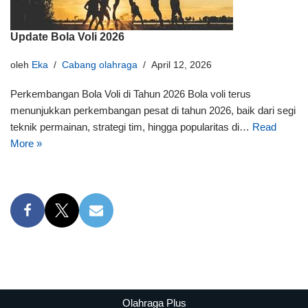
Update Bola Voli 2026
oleh
Eka
Cabang olahraga
April 12, 2026
Perkembangan Bola Voli di Tahun 2026 Bola voli terus
menunjukkan perkembangan pesat di tahun 2026, baik dari segi
teknik permainan, strategi tim, hingga popularitas di…
Read
More »
Olahraga Plus