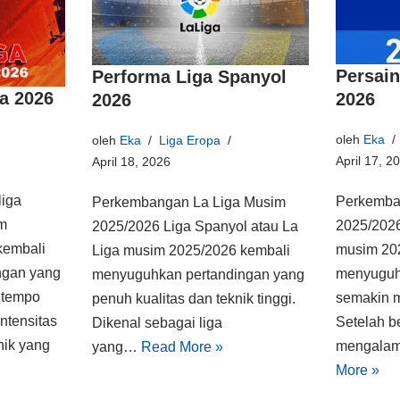
Persain
Performa Liga Spanyol
a 2026
2026
2026
oleh
Eka
oleh
Eka
Liga Eropa
April 17, 2
April 18, 2026
iga
Perkemba
Perkembangan La Liga Musim
m
2025/2026 
2025/2026 Liga Spanyol atau La
kembali
musim 20
Liga musim 2025/2026 kembali
ngan yang
menyuguh
menyuguhkan pertandingan yang
 tempo
semakin m
penuh kualitas dan teknik tinggi.
ntensitas
Setelah 
Dikenal sebagai liga
knik yang
mengalam
yang…
Read More »
More »