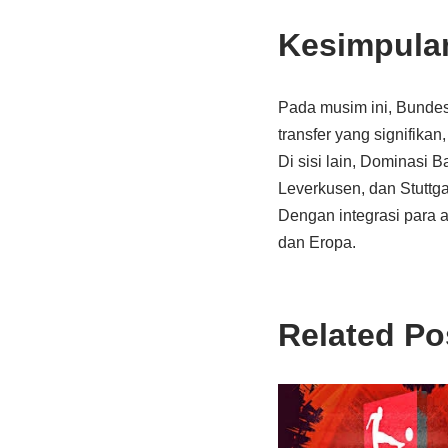
Kesimpula
Pada musim ini, Bundesl
transfer yang signifika
Di sisi lain, Dominasi 
Leverkusen, dan Stuttga
Dengan integrasi para at
dan Eropa.
Related Po