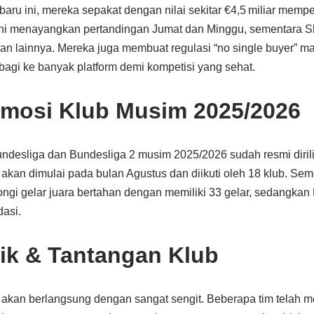
ru ini, mereka sepakat dengan nilai sekitar €4,5 miliar mempe
ini menayangkan pertandingan Jumat dan Minggu, sementara S
n lainnya. Mereka juga membuat regulasi “no single buyer” ma
bagi ke banyak platform demi kompetisi yang sehat.
omosi Klub Musim 2025/2026
ndesliga dan Bundesliga 2 musim 2025/2026 sudah resmi dirili
akan dimulai pada bulan Agustus dan diikuti oleh 18 klub. Seme
gi gelar juara bertahan dengan memiliki 33 gelar, sedangkan H
asi.
ik & Tantangan Klub
 akan berlangsung dengan sangat sengit. Beberapa tim telah m