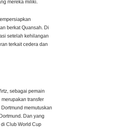
ng mereka miliki.
mempersiapkan
nan berkat Quansah. Di
si setelah kehilangan
an terkait cedera dan
irtz, sebagai pemain
i merupakan transfer
ari Dortmund memutuskan
 Dortmund. Dan yang
n di Club World Cup