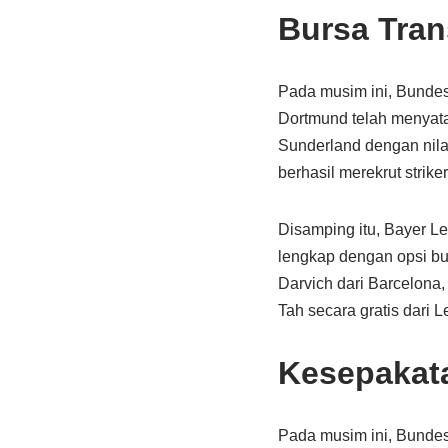
Bursa Tran
Pada musim ini, Bundes
Dortmund telah menyata
Sunderland dengan nilai
berhasil merekrut strik
Disamping itu, Bayer Le
lengkap dengan opsi bu
Darvich dari Barcelona
Tah secara gratis dari
Kesepakata
Pada musim ini, Bunde