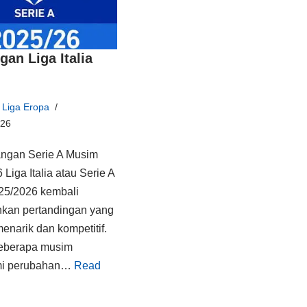
gan Liga Italia
Liga Eropa
026
ngan Serie A Musim
Liga Italia atau Serie A
25/2026 kembali
kan pertandingan yang
enarik dan kompetitif.
beberapa musim
i perubahan…
Read