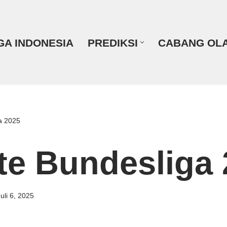
GA INDONESIA
PREDIKSI
CABANG OL
a 2025
te Bundesliga 
uli 6, 2025