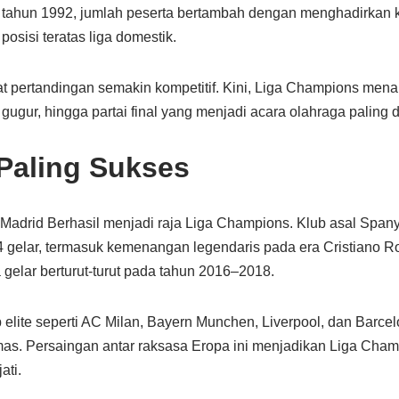
ahun 1992, jumlah peserta bertambah dengan menghadirkan k
posisi teratas liga domestik.
at pertandingan semakin kompetitif. Kini, Liga Champions men
gugur, hingga partai final yang menjadi acara olahraga paling d
Paling Sukses
Madrid Berhasil menjadi raja Liga Champions. Klub asal Spany
14 gelar, termasuk kemenangan legendaris pada era Cristian
 gelar berturut-turut pada tahun 2016–2018.
b elite seperti AC Milan, Bayern Munchen, Liverpool, dan Barcel
as. Persaingan antar raksasa Eropa ini menjadikan Liga Cha
ati.