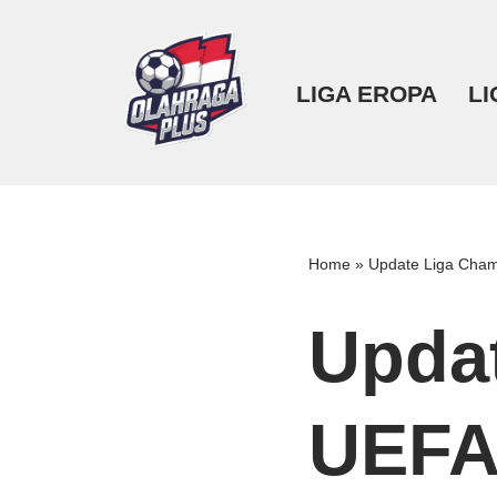
Lompat
LIGA EROPA
LI
ke
konten
Home
»
Update Liga Cha
Upda
UEF