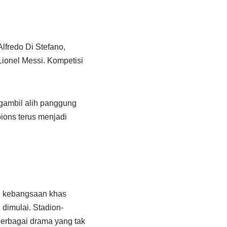
Alfredo Di Stefano,
Lionel Messi. Kompetisi
ngambil alih panggung
ions terus menjadi
gu kebangsaan khas
dimulai. Stadion-
 berbagai drama yang tak