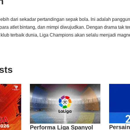
n
bih dari sekadar pertandingan sepak bola. Ini adalah panggu
ya para atlet bintang, dan mimpi diwujudkan. Dengan drama tak t
 klub terbaik dunia, Liga Champions akan selalu menjadi magne
sts
Persain
Performa Liga Spanyol