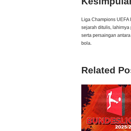
Kesimpula
Liga Champions UEFA le
sejarah ditulis, lahirn
serta persaingan antara
bola.
Related Po