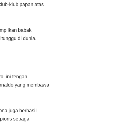
lub-klub papan atas
ampilkan babak
itunggu di dunia.
ol ini tengah
o Ronaldo yang membawa
ona juga berhasil
mpions sebagai