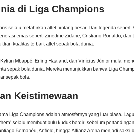
nia di Liga Champions
ns selalu melahirkan atlet bintang besar. Dari legenda seperti 
enerasi emas seperti Zinedine Zidane, Cristiano Ronaldo, dan 
tian kualitas terbaik atlet sepak bola dunia.
i Kylian Mbappé, Erling Haaland, dan Vinícius Júnior mulai me
inta sepak bola dunia. Mereka menunjukkan bahwa Liga Champ
ar sepak bola.
dan Keistimewaan
utama Liga Champions adalah atmosfernya yang luar biasa. La
em” selalu membuat bulu kuduk berdiri sebelum pertandingan 
Santiago Bernabéu, Anfield, hingga Allianz Arena menjadi saksi