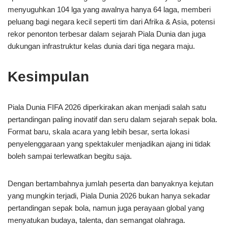
menyuguhkan 104 lga yang awalnya hanya 64 laga, memberi
peluang bagi negara kecil seperti tim dari Afrika & Asia, potensi
rekor penonton terbesar dalam sejarah Piala Dunia dan juga
dukungan infrastruktur kelas dunia dari tiga negara maju.
Kesimpulan
Piala Dunia FIFA 2026 diperkirakan akan menjadi salah satu
pertandingan paling inovatif dan seru dalam sejarah sepak bola.
Format baru, skala acara yang lebih besar, serta lokasi
penyelenggaraan yang spektakuler menjadikan ajang ini tidak
boleh sampai terlewatkan begitu saja.
Dengan bertambahnya jumlah peserta dan banyaknya kejutan
yang mungkin terjadi, Piala Dunia 2026 bukan hanya sekadar
pertandingan sepak bola, namun juga perayaan global yang
menyatukan budaya, talenta, dan semangat olahraga.