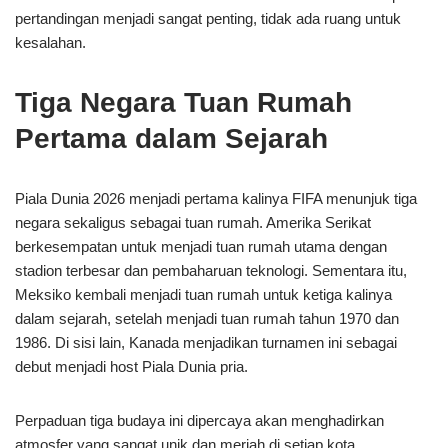
pertandingan menjadi sangat penting, tidak ada ruang untuk
kesalahan.
Tiga Negara Tuan Rumah
Pertama dalam Sejarah
Piala Dunia 2026 menjadi pertama kalinya FIFA menunjuk tiga
negara sekaligus sebagai tuan rumah. Amerika Serikat
berkesempatan untuk menjadi tuan rumah utama dengan
stadion terbesar dan pembaharuan teknologi. Sementara itu,
Meksiko kembali menjadi tuan rumah untuk ketiga kalinya
dalam sejarah, setelah menjadi tuan rumah tahun 1970 dan
1986. Di sisi lain, Kanada menjadikan turnamen ini sebagai
debut menjadi host Piala Dunia pria.
Perpaduan tiga budaya ini dipercaya akan menghadirkan
atmosfer yang sangat unik dan meriah di setiap kota