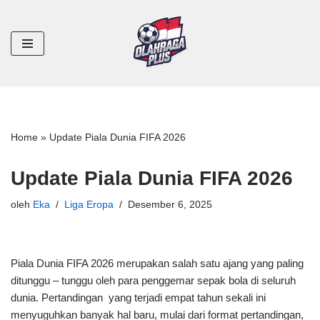
Lompat
ke
konten
Home
»
Update Piala Dunia FIFA 2026
Update Piala Dunia FIFA 2026
oleh
Eka
Liga Eropa
Desember 6, 2025
Piala Dunia FIFA 2026 merupakan salah satu ajang yang paling
ditunggu – tunggu oleh para penggemar sepak bola di seluruh
dunia. Pertandingan yang terjadi empat tahun sekali ini
menyuguhkan banyak hal baru, mulai dari format pertandingan,