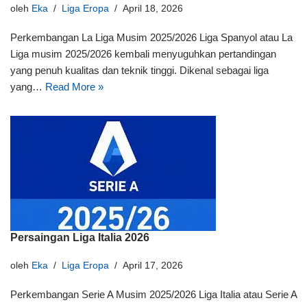
oleh
Eka
Liga Eropa
April 18, 2026
Perkembangan La Liga Musim 2025/2026 Liga Spanyol atau La
Liga musim 2025/2026 kembali menyuguhkan pertandingan
yang penuh kualitas dan teknik tinggi. Dikenal sebagai liga
yang…
Read More »
Persaingan Liga Italia 2026
oleh
Eka
Liga Eropa
April 17, 2026
Perkembangan Serie A Musim 2025/2026 Liga Italia atau Serie A