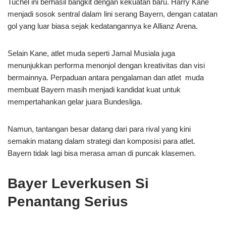
Tuchel ini berhasil bangkit dengan kekuatan baru. Harry Kane
menjadi sosok sentral dalam lini serang Bayern, dengan catatan
gol yang luar biasa sejak kedatangannya ke Allianz Arena.
Selain Kane, atlet muda seperti Jamal Musiala juga
menunjukkan performa menonjol dengan kreativitas dan visi
bermainnya. Perpaduan antara pengalaman dan atlet muda
membuat Bayern masih menjadi kandidat kuat untuk
mempertahankan gelar juara Bundesliga.
Namun, tantangan besar datang dari para rival yang kini
semakin matang dalam strategi dan komposisi para atlet.
Bayern tidak lagi bisa merasa aman di puncak klasemen.
Bayer Leverkusen Si
Penantang Serius