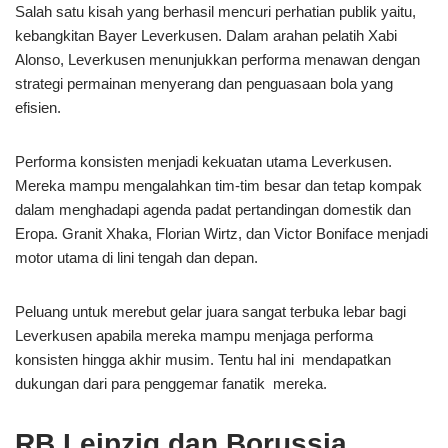
Salah satu kisah yang berhasil mencuri perhatian publik yaitu,
kebangkitan Bayer Leverkusen. Dalam arahan pelatih Xabi
Alonso, Leverkusen menunjukkan performa menawan dengan
strategi permainan menyerang dan penguasaan bola yang
efisien.
Performa konsisten menjadi kekuatan utama Leverkusen.
Mereka mampu mengalahkan tim-tim besar dan tetap kompak
dalam menghadapi agenda padat pertandingan domestik dan
Eropa. Granit Xhaka, Florian Wirtz, dan Victor Boniface menjadi
motor utama di lini tengah dan depan.
Peluang untuk merebut gelar juara sangat terbuka lebar bagi
Leverkusen apabila mereka mampu menjaga performa
konsisten hingga akhir musim. Tentu hal ini mendapatkan
dukungan dari para penggemar fanatik mereka.
RB Leipzig dan Borussia