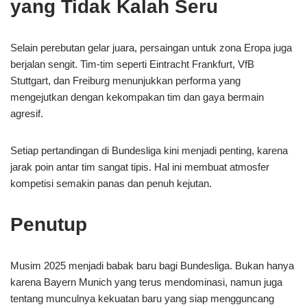
yang Tidak Kalah Seru
Selain perebutan gelar juara, persaingan untuk zona Eropa juga
berjalan sengit. Tim-tim seperti Eintracht Frankfurt, VfB
Stuttgart, dan Freiburg menunjukkan performa yang
mengejutkan dengan kekompakan tim dan gaya bermain
agresif.
Setiap pertandingan di Bundesliga kini menjadi penting, karena
jarak poin antar tim sangat tipis. Hal ini membuat atmosfer
kompetisi semakin panas dan penuh kejutan.
Penutup
Musim 2025 menjadi babak baru bagi Bundesliga. Bukan hanya
karena Bayern Munich yang terus mendominasi, namun juga
tentang munculnya kekuatan baru yang siap mengguncang